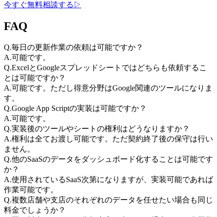
今すぐ無料相談する
▷
FAQ
Q.
毎日の更新作業の依頼は可能ですか？
A.
可能です。
Q.
ExcelとGoogleスプレッドシートではどちらも依頼するこ
とは可能ですか？
A.
可能です。ただし得意分野はGoogle関連のツールになりま
す。
Q.
Google App Scriptの実装は可能ですか？
A.
可能です。
Q.
実装後のツールやシートの権利はどうなりますか？
A.
権利は全てお渡し可能です。ただ契約終了後の保守は行い
ません。
Q.
他のSaaSのデータをダッシュボード化することは可能です
か？
A.
使用されているSaaS次第になりますが、実装可能であれば
作業可能です。
Q.
複数店舗や支店のそれぞれのデータを任せたい場合も同じ
料金でしょうか？