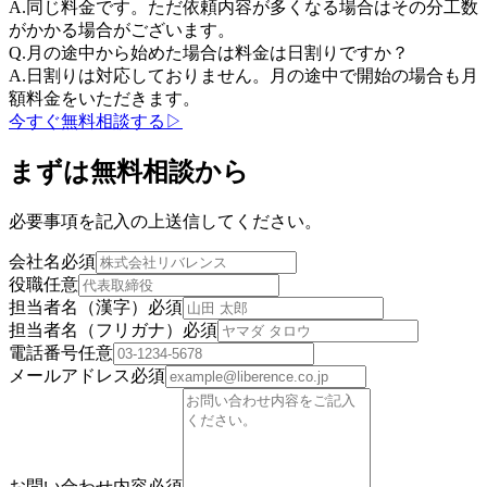
A.
同じ料金です。ただ依頼内容が多くなる場合はその分工数
がかかる場合がございます。
Q.
月の途中から始めた場合は料金は日割りですか？
A.
日割りは対応しておりません。月の途中で開始の場合も月
額料金をいただきます。
今すぐ無料相談する
▷
まずは無料相談から
必要事項を記入の上送信してください。
会社名
必須
役職
任意
担当者名（漢字）
必須
担当者名（フリガナ）
必須
電話番号
任意
メールアドレス
必須
お問い合わせ内容
必須