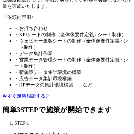
業を実施いたします。
〈
依頼内容例
〉
・
お打ち合わせ
・
KPIシートの制作（全体像要件定義 / シート制作）
・
ウェビナー集客シートの制作（全体像要件定義 / シ
ート制作）
・
データ集計作業
・
営業データ管理シートの制作（全体像要件定義 / シ
ート制作）
・
新施策データ集計環境の構築
・
広告データ集計環境構築
・
HPデータの集計環境構築 など
今すぐ無料相談する
▷
簡単3STEPで施策が開始できます
STEP
1